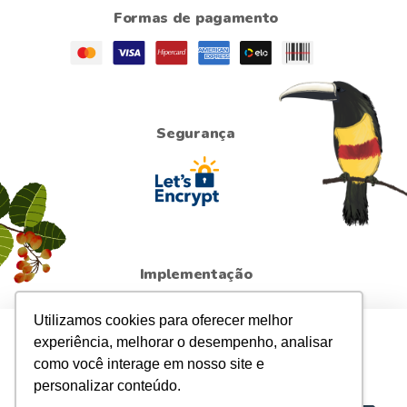
Formas de pagamento
Segurança
Implementação
Utilizamos cookies para oferecer melhor
Para sua maior segurança, atualizamos a
Política de
experiência, melhorar o desempenho, analisar
Privacidade
da loja. Ao continuar navegando,
como você interage em nosso site e
entendemos que você está ciente e de acordo com elas.
personalizar conteúdo.