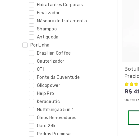
Hidratantes Corporais
Finalizador
Máscara de tratamento
Shampoo
Antiqueda
Por Linha
Brazilian Coffee
Cauterizador
Botul
CTI
Preci
Fonte da Juventude
Glicopower
R$ 4
Help Pro
ou em
Keraceutic
Multifunção 5 in 1
Óleos Renovadores
Ouro 24k
Pedras Preciosas