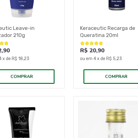
eutic Leave-in
Keraceutic Recarga de
izador 210g
Queratina 20ml
2,90
R$ 20,90
4
x de
R$ 18,23
ou em
4
x de
R$ 5,23
COMPRAR
COMPRAR