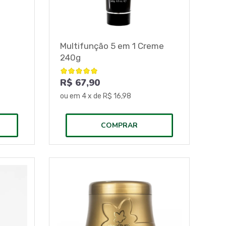
Multifunção 5 em 1 Creme
240g
R$ 67,90
ou em
4
x de
R$ 16,98
COMPRAR