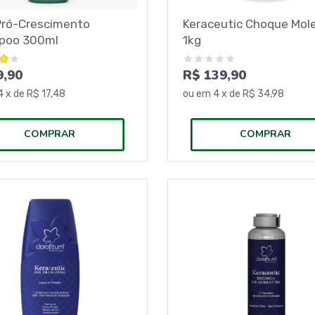
Pró-Crescimento
Keraceutic Choque Mole
poo 300ml
1kg
9,90
R$ 139,90
4
x de
R$ 17,48
ou em
4
x de
R$ 34,98
COMPRAR
COMPRAR