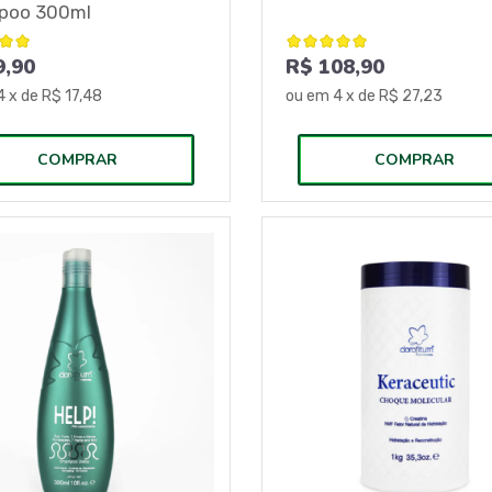
poo 300ml
9,90
R$ 108,90
4
x de
R$ 17,48
ou em
4
x de
R$ 27,23
COMPRAR
COMPRAR