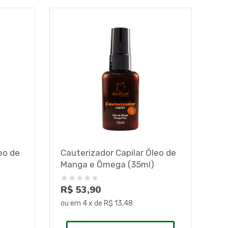
eo de
Cauterizador Capilar Óleo de
Manga e Ômega (35ml)
R$ 53,90
ou em
4
x de
R$ 13,48