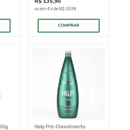
R$ 135,90
ou em
4
x de
R$ 33,98
COMPRAR
500g
Help Pró-Crescimento