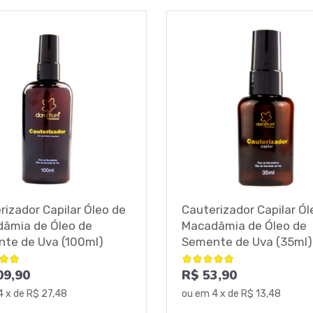
rizador Capilar Óleo de
Cauterizador Capilar Ól
âmia de Óleo de
Macadâmia de Óleo de
te de Uva (100ml)
Semente de Uva (35ml)
09,90
R$ 53,90
4
x de
R$ 27,48
ou em
4
x de
R$ 13,48