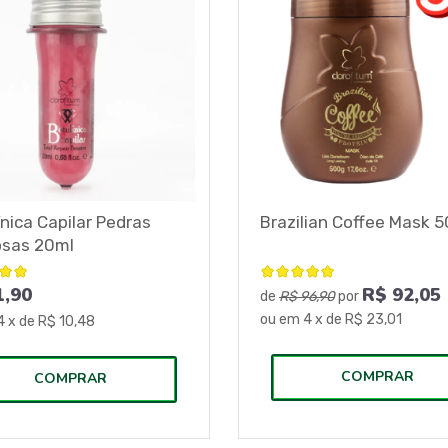
ínica Capilar Pedras
Brazilian Coffee Mask 
osas 20ml
1,90
R$
92,05
de
R$ 96,90
por
ou em
4
x de
R$ 23,01
4
x de
R$ 10,48
COMPRAR
COMPRAR