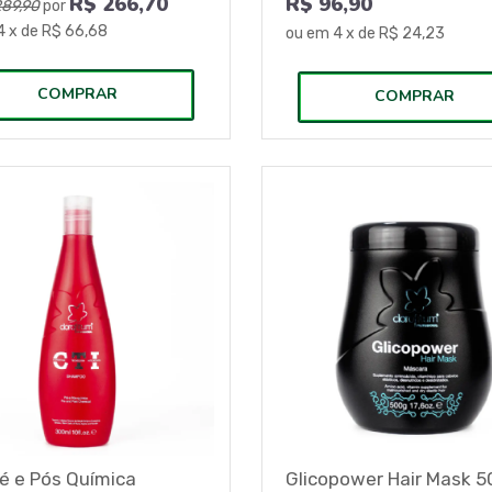
R$
266,70
R$ 96,90
289,90
por
4
x de
R$ 66,68
ou em
4
x de
R$ 24,23
COMPRAR
COMPRAR
ré e Pós Química
Glicopower Hair Mask 