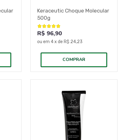
cular
Keraceutic Choque Molecular
500g
R$ 96,90
ou em
4
x de
R$ 24,23
COMPRAR