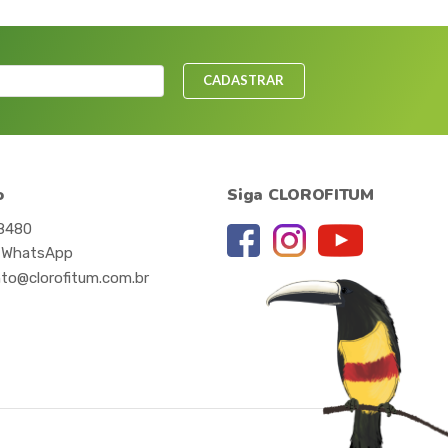
CADASTRAR
o
Siga CLOROFITUM
-8480
 WhatsApp
to@clorofitum.com.br