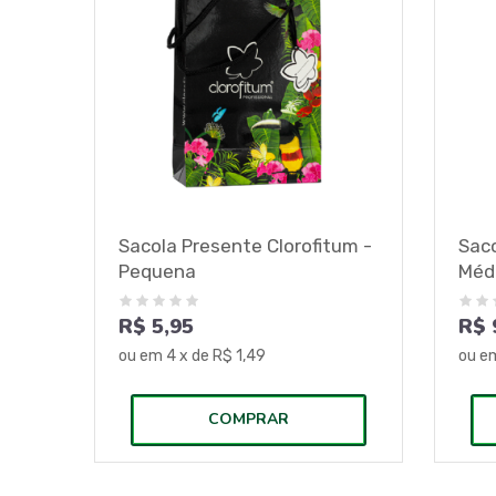
Sacola Presente Clorofitum -
Saco
Pequena
Méd
R$ 5,95
R$ 
ou em
4
x de
R$ 1,49
ou e
COMPRAR