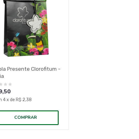
la Presente Clorofitum -
ia
9,50
m
4
x de
R$ 2,38
COMPRAR