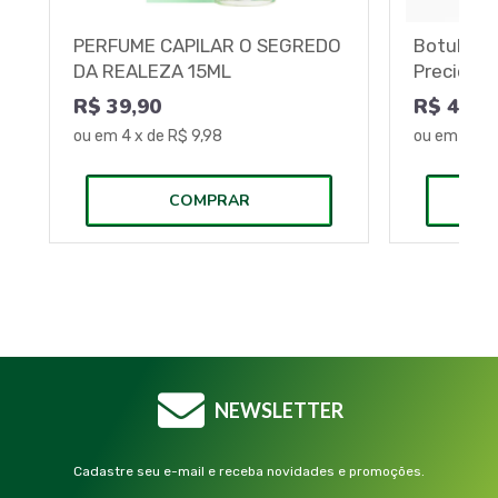
PERFUME CAPILAR O SEGREDO
Botulínic
DA REALEZA 15ML
Preciosa
R$ 39,90
R$ 41,9
ou em
4
x de
R$ 9,98
ou em
4
x 
COMPRAR
NEWSLETTER
Cadastre seu e-mail e receba novidades e promoções.