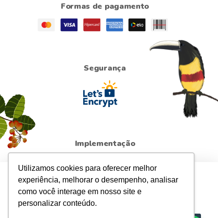
Formas de pagamento
Segurança
Implementação
Utilizamos cookies para oferecer melhor
Para sua maior segurança, atualizamos a
Política de
experiência, melhorar o desempenho, analisar
Privacidade
da loja. Ao continuar navegando,
como você interage em nosso site e
entendemos que você está ciente e de acordo com elas.
personalizar conteúdo.
Clorofitum
-