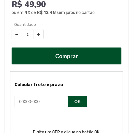
R$ 49,90
ou em
4
X de
R$ 12,48
sem juros no cartão
Comprar
Calcular frete e prazo
OK
Digite um CEP e clique no botão OK.