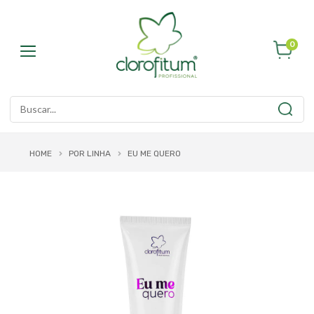
0
HOME
POR LINHA
EU ME QUERO