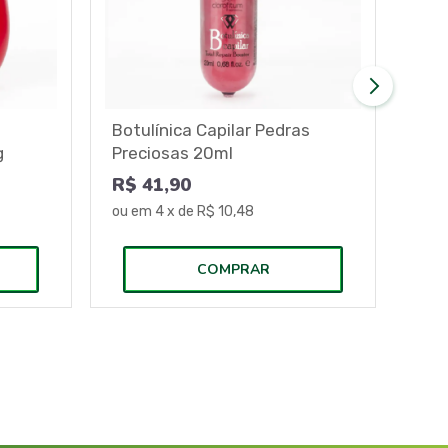
Botulínica Capilar Pedras
Bra
g
Preciosas 20ml
300
R$ 41,90
R$ 
ou em
4
x de
R$ 10,48
ou 
COMPRAR