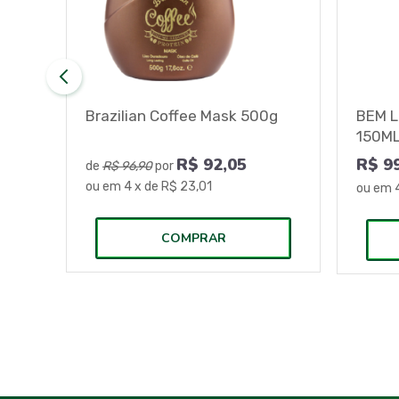
Brazilian Coffee Mask 500g
BEM L
150M
R$
92,05
R$ 9
de
R$ 96,90
por
ou em
4
x de
R$ 23,01
ou em
COMPRAR