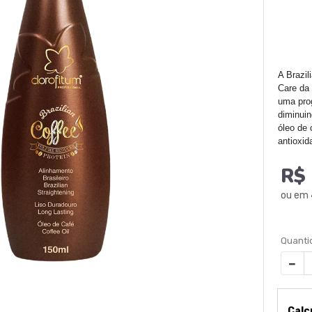
A Brazil
Care da 
uma prog
diminuin
óleo de 
antioxid
R$ 
ou em
Calc