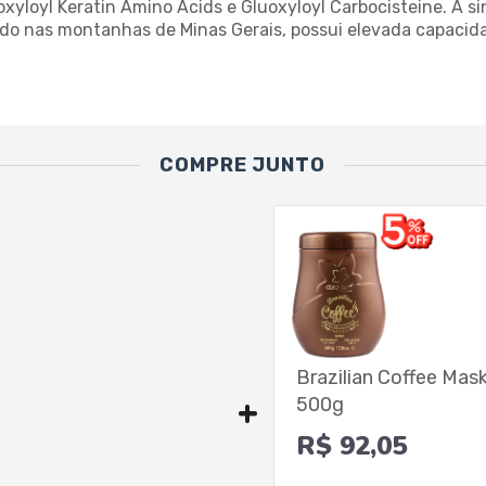
oxyloyl Keratin Amino Acids e Gluoxyloyl Carbocisteine. A s
vado nas montanhas de Minas Gerais, possui elevada capaci
COMPRE JUNTO
Brazilian Coffee Mas
500g
R$ 92,05