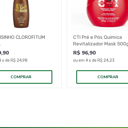
ISINHO CLOROFITUM
CTI Pré e Pós Química
L
Revitalizador Mask 500
9,90
R$ 96,90
4
x de
R$ 24,98
ou em
4
x de
R$ 24,23
COMPRAR
COMPRAR