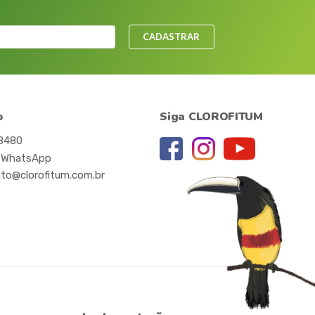
CADASTRAR
o
Siga CLOROFITUM
-8480
 WhatsApp
to@clorofitum.com.br