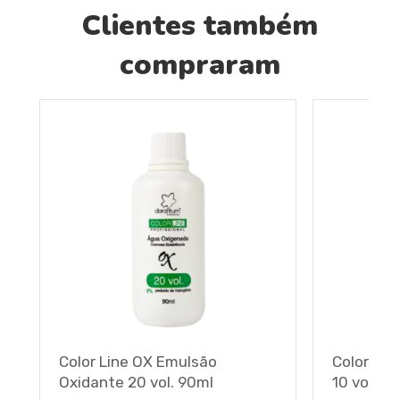
Clientes também
compraram
Color Line OX Emulsão
Color Lin
Oxidante 20 vol. 90ml
10 vol. 9