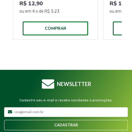
R$ 12,90
R$ 12,9
ou em
4
x de
R$ 3,23
ou em
4
x 
COMPRAR
NEWSLETTER
Cadastre seu e-mail e receba novidades e promoções.
CADASTRAR