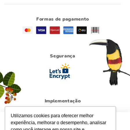
Formas de pagamento
Segurança
Implementação
Utilizamos cookies para oferecer melhor
Para sua maior segurança, atualizamos a
Política de
experiência, melhorar o desempenho, analisar
Privacidade
da loja. Ao continuar navegando,
como você interage em nosso site e