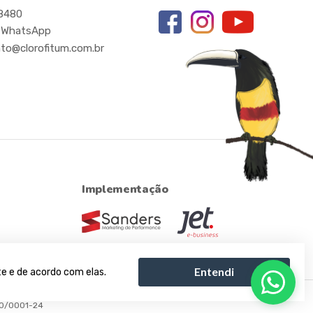
-8480
 WhatsApp
to@clorofitum.com.br
Implementação
Entendi
e e de acordo com elas.
60/0001-24