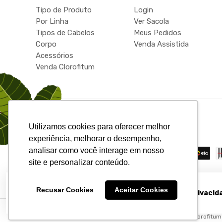
Tipo de Produto
Login
Por Linha
Ver Sacola
Tipos de Cabelos
Meus Pedidos
Corpo
Venda Assistida
Acessórios
Venda Clorofitum
Utilizamos cookies para oferecer melhor
Formas de pagamento
experiência, melhorar o desempenho,
analisar como você interage em nosso
site e personalizar conteúdo.
Recusar Cookies
Aceitar Cookies
Para sua maior segurança, atualizamos a
Política de Privacid
Clorofitum