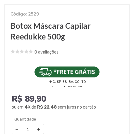
Código: 2529
Botox Máscara Capilar
Reedukke 500g
0 avaliações
*MG, SP, ES, BA, GO, TO
Acima de R$60,00
R$ 89,90
ou em
4
X de
R$ 22,48
sem juros no cartão