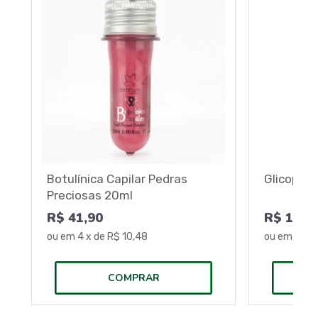
Botulínica Capilar Pedras
Glicopow
Preciosas 20ml
R$ 41,90
R$ 108,
ou em
4
x de
R$ 10,48
ou em
4
x 
COMPRAR