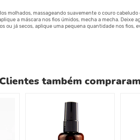
elos molhados, massageando suavemente o couro cabeludo e
aplique a máscara nos fios úmidos, mecha a mecha. Deixe a
s ou já secos, aplique uma pequena quantidade nos fios, evi
Clientes também comprara