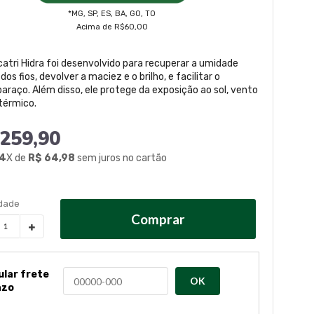
*MG, SP, ES, BA, GO, TO
Acima de R$60,00
icatri Hidra foi desenvolvido para recuperar a umidade
dos fios, devolver a maciez e o brilho, e facilitar o
raço. Além disso, ele protege da exposição ao sol, vento
 térmico.
259,90
4
X de
R$ 64,98
sem juros no cartão
Comprar
ular frete
OK
azo