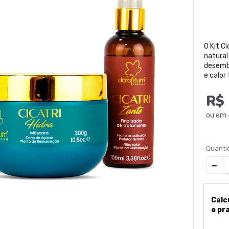
O Kit C
natural 
desemba
e calor
R$ 
ou em
Calc
e pr