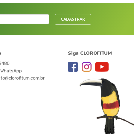
CADASTRAR
o
Siga CLOROFITUM
-8480
 WhatsApp
to@clorofitum.com.br