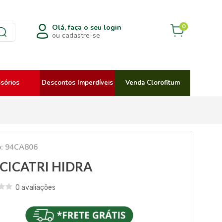
0
Olá, faça o seu login
ou cadastre-se
sórios
Descontos Imperdíveis
Venda Clorofitum
o: 94CA806
 CICATRI HIDRA
0 avaliações