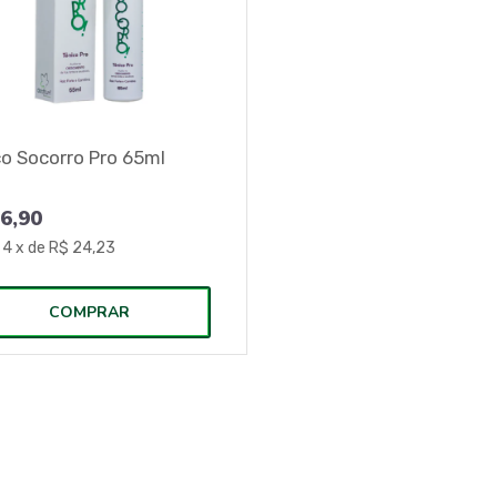
co Socorro Pro 65ml
6,90
m
4
x de
R$ 24,23
COMPRAR