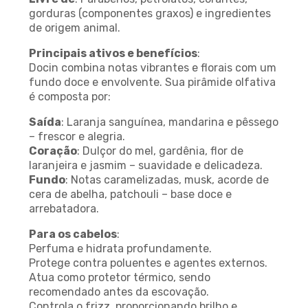
gorduras (componentes graxos) e ingredientes
de origem animal.
Principais ativos e benefícios
:
Docin combina notas vibrantes e florais com um
fundo doce e envolvente. Sua pirâmide olfativa
é composta por:
Saída
: Laranja sanguínea, mandarina e pêssego
– frescor e alegria.
Coração
: Dulçor do mel, gardênia, flor de
laranjeira e jasmim – suavidade e delicadeza.
Fundo
: Notas caramelizadas, musk, acorde de
cera de abelha, patchouli – base doce e
arrebatadora.
Para os cabelos
:
Perfuma e hidrata profundamente.
Protege contra poluentes e agentes externos.
Atua como protetor térmico, sendo
recomendado antes da escovação.
Controla o frizz, proporcionando brilho e