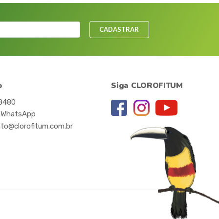
CADASTRAR
o
Siga CLOROFITUM
-8480
 WhatsApp
to@clorofitum.com.br