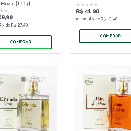
 Mozin (190g)
R$ 41,90
09,90
ou em
4
x de
R$ 10,48
4
x de
R$ 27,48
COMPRAR
COMPRAR