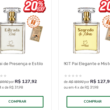
ai de Presença e Estilo
!KIT Pai Elegante e Mist
R$
127,92
R$
127,9
59,90
por
de
R$ 159,90
por
4
x de
R$ 31,98
ou em
4
x de
R$ 31,98
COMPRAR
COMPRAR