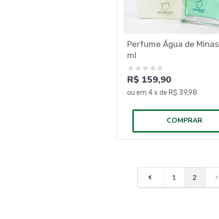
Perfume Água de Minas
ml
R$ 159,90
ou em
4
x de
R$ 39,98
COMPRAR
1
2