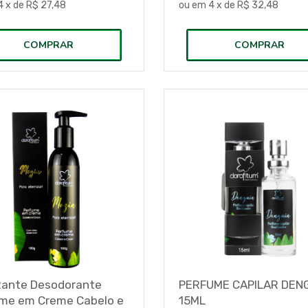
4
x de
R$ 27,48
ou em
4
x de
R$ 32,48
COMPRAR
COMPRAR
tante Desodorante
PERFUME CAPILAR DEN
me em Creme Cabelo e
15ML