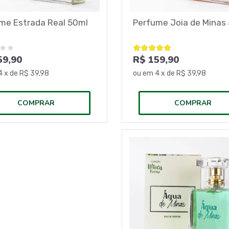
me Estrada Real 50ml
Perfume Joia de Minas
59,90
R$ 159,90
4
x de
R$ 39,98
ou em
4
x de
R$ 39,98
COMPRAR
COMPRAR