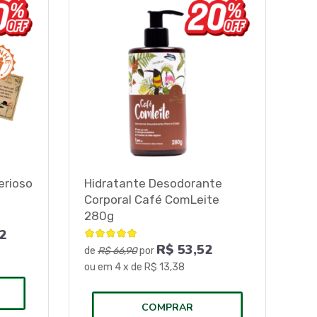
erioso
Hidratante Desodorante
Corporal Café ComLeite
280g
2
R$
53,52
de
R$ 66,90
por
ou em
4
x de
R$ 13,38
COMPRAR