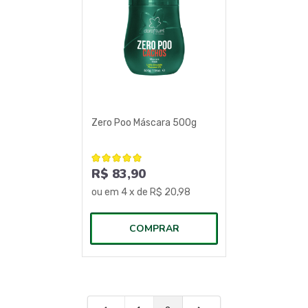
Zero Poo Máscara 500g
R$ 83,90
ou em
4
x de
R$ 20,98
COMPRAR