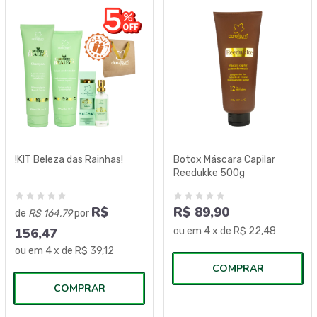
!KIT Beleza das Rainhas!
Botox Máscara Capilar
Reedukke 500g
R$
R$ 89,90
de
R$ 164,79
por
156,47
ou em
4
x de
R$ 22,48
ou em
4
x de
R$ 39,12
COMPRAR
COMPRAR