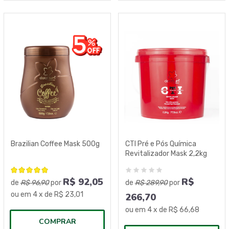
Brazilian Coffee Mask 500g
CTI Pré e Pós Química
Revitalizador Mask 2,2kg
R$
92,05
R$
de
R$ 96,90
por
de
R$ 289,90
por
ou em
4
x de
R$ 23,01
266,70
ou em
4
x de
R$ 66,68
COMPRAR